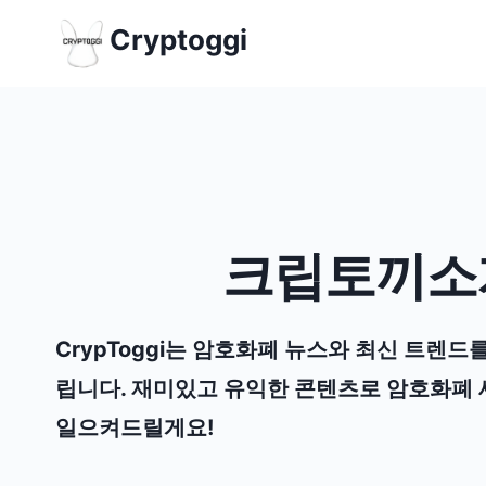
Skip
Cryptoggi
to
content
크립토끼소
CrypToggi는 암호화폐 뉴스와 최신 트렌드
립니다. 재미있고 유익한 콘텐츠로 암호화폐
일으켜드릴게요!